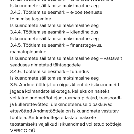
Isikuandmete säilitamise maksimaalne aeg
3.4.3. Töötlemise eesmärk – e-poe teenuste
toimimise tagamine
Isikuandmete säilitamise maksimaalne aeg
3.4.4. Töötlemise eesmärk – kliendihaldus
Isikuandmete säilitamise maksimaalne aeg
3.4.5. Töötlemise eesmärk – finantstegevus,
raamatupidamine
Isikuandmete säilitamise maksimaalne aeg – vastavalt
seaduses nimetatud tähtaegadele
3.4.6. Töötlemise eesmärk – turundus
Isikuandmete säilitamise maksimaalne aeg
3.5. Andmetöötlejal on õigus klientide isikuandmeid
jagada kolmandate isikutega, kelleks on näiteks
volitatud andmetöötlejad, raamatupidajad, transpordi-
ja kullerettevõtted, ülekandeteenuseid pakkuvad
ettevõtted Andmetöötleja on isikuandmete vastutav
töötleja. Andmetöötleja edastab maksete
teostamiseks vajalikud isikuandmed volitatud töötleja
VERICO OÜ.