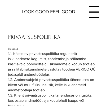
LOOK GOOD FEEL GOOD
Menu
PRIVAATSUSPOLIITIKA
Üldsätted
1.1. Käesolev privaatsuspoliitika reguleerib
isikuandmete kogumist, töötlemist ja säilitamist
käsitlevaid põhimõtteid. Isikuandmeid kogub töötleb
ja säilitab isikuandmete vastutav töötleja VERICO OÜ
(edaspidi andmetöötleja).
1.2. Andmesubjekt privaatsuspoliitika tähenduses on
klient või muu füüsiline isik, kelle isikuandmeid
andmetöötleja töötleb.
1.3. Klient privaatsuspoliitika tähenduses on igaüks,
kes ostab andmetöötleja kodulehelt kaupu või
teenuseid.