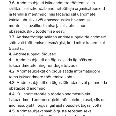
3.6. Andmesubjekti isikuandmete töötlemisel ja
säilitamisel rakendab andmetöötleja organisatoorseid
ja tehnilisi meetmeid, mis tagavad isikuandmete
kaitse juhusliku või ebaseadusliku hävitamise,
muutmise, avalikustamise ja mis tahes muu
ebaseadusliku töötlemise eest.
3.7. Andmetöötleja säilitab andmesubjektide andmeid
sõltuvalt töötlemise eesmärgist, kuid mitte kauem kui
5 aastat.
4. Andmesubjekti õigused
4.1. Andmesubjektil on õigus saada ligipääs oma
isikuandmetele ning nendega tutvuda.
4.2. Andmesubjektil on õigus saada informatsiooni
tema isikuandmete töötlemise kohta.
4.3. Andmesubjektil on õigus täiendada või parandada
ebatäpseid andmeid.
4.4. Kui andmetöötleja töötleb andmesubjekti
isikuandmeid andmesubjekti nõusoleku alusel, siis on
andmesubjektil õigus igal ajal nõusolek tagasi võtta.
4.5. Andmesubjekt saab õiguste teostamiseks