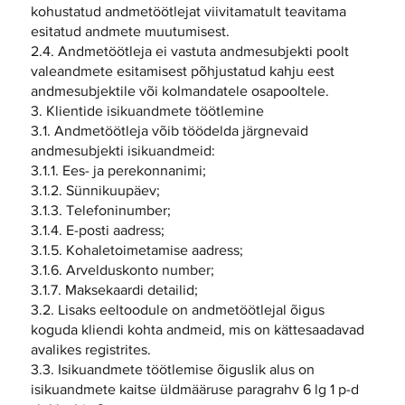
kohustatud andmetöötlejat viivitamatult teavitama
esitatud andmete muutumisest.
2.4. Andmetöötleja ei vastuta andmesubjekti poolt
valeandmete esitamisest põhjustatud kahju eest
andmesubjektile või kolmandatele osapooltele.
3. Klientide isikuandmete töötlemine
3.1. Andmetöötleja võib töödelda järgnevaid
andmesubjekti isikuandmeid:
3.1.1. Ees- ja perekonnanimi;
3.1.2. Sünnikuupäev;
3.1.3. Telefoninumber;
3.1.4. E-posti aadress;
3.1.5. Kohaletoimetamise aadress;
3.1.6. Arvelduskonto number;
3.1.7. Maksekaardi detailid;
3.2. Lisaks eeltoodule on andmetöötlejal õigus
koguda kliendi kohta andmeid, mis on kättesaadavad
avalikes registrites.
3.3. Isikuandmete töötlemise õiguslik alus on
isikuandmete kaitse üldmääruse paragrahv 6 lg 1 p-d