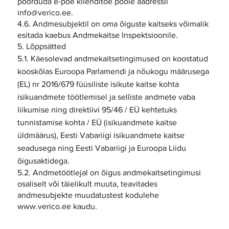
pöörduda e-poe klienditoe poole aadressil
info@verico.ee
.
4.6. Andmesubjektil on oma õiguste kaitseks võimalik
esitada kaebus Andmekaitse Inspektsioonile.
5. Lõppsätted
5.1. Käesolevad andmekaitsetingimused on koostatud
kooskõlas Euroopa Parlamendi ja nõukogu määrusega
(EL) nr 2016/679 füüsiliste isikute kaitse kohta
isikuandmete töötlemisel ja selliste andmete vaba
liikumise ning direktiivi 95/46 / EÜ kehtetuks
tunnistamise kohta / EÜ (isikuandmete kaitse
üldmäärus), Eesti Vabariigi isikuandmete kaitse
seadusega ning Eesti Vabariigi ja Euroopa Liidu
õigusaktidega.
5.2. Andmetöötlejal on õigus andmekaitsetingimusi
osaliselt või täielikult muuta, teavitades
andmesubjekte muudatustest kodulehe
www.verico.ee
kaudu.