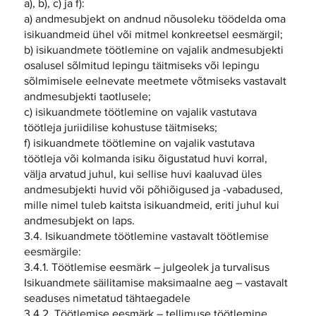
a), b), c) ja f):
a) andmesubjekt on andnud nõusoleku töödelda oma
isikuandmeid ühel või mitmel konkreetsel eesmärgil;
b) isikuandmete töötlemine on vajalik andmesubjekti
osalusel sõlmitud lepingu täitmiseks või lepingu
sõlmimisele eelnevate meetmete võtmiseks vastavalt
andmesubjekti taotlusele;
c) isikuandmete töötlemine on vajalik vastutava
töötleja juriidilise kohustuse täitmiseks;
f) isikuandmete töötlemine on vajalik vastutava
töötleja või kolmanda isiku õigustatud huvi korral,
välja arvatud juhul, kui sellise huvi kaaluvad üles
andmesubjekti huvid või põhiõigused ja -vabadused,
mille nimel tuleb kaitsta isikuandmeid, eriti juhul kui
andmesubjekt on laps.
3.4. Isikuandmete töötlemine vastavalt töötlemise
eesmärgile:
3.4.1. Töötlemise eesmärk – julgeolek ja turvalisus
Isikuandmete säilitamise maksimaalne aeg – vastavalt
seaduses nimetatud tähtaegadele
3.4.2. Töötlemise eesmärk – tellimuse töötlemine