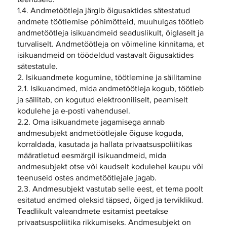
1.4. Andmetöötleja järgib õigusaktides sätestatud
andmete töötlemise põhimõtteid, muuhulgas töötleb
andmetöötleja isikuandmeid seaduslikult, õiglaselt ja
turvaliselt. Andmetöötleja on võimeline kinnitama, et
isikuandmeid on töödeldud vastavalt õigusaktides
sätestatule.
2. Isikuandmete kogumine, töötlemine ja säilitamine
2.1. Isikuandmed, mida andmetöötleja kogub, töötleb
ja säilitab, on kogutud elektrooniliselt, peamiselt
kodulehe ja e-posti vahendusel.
2.2. Oma isikuandmete jagamisega annab
andmesubjekt andmetöötlejale õiguse koguda,
korraldada, kasutada ja hallata privaatsuspoliitikas
määratletud eesmärgil isikuandmeid, mida
andmesubjekt otse või kaudselt kodulehel kaupu või
teenuseid ostes andmetöötlejale jagab.
2.3. Andmesubjekt vastutab selle eest, et tema poolt
esitatud andmed oleksid täpsed, õiged ja terviklikud.
Teadlikult valeandmete esitamist peetakse
privaatsuspoliitika rikkumiseks. Andmesubjekt on